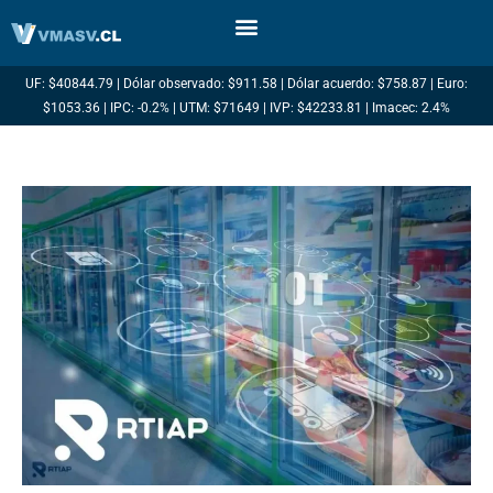
Ir
al
contenido
UF: $40844.79 | Dólar observado: $911.58 | Dólar acuerdo: $758.87 | Euro:
$1053.36 | IPC: -0.2% | UTM: $71649 | IVP: $42233.81 | Imacec: 2.4%