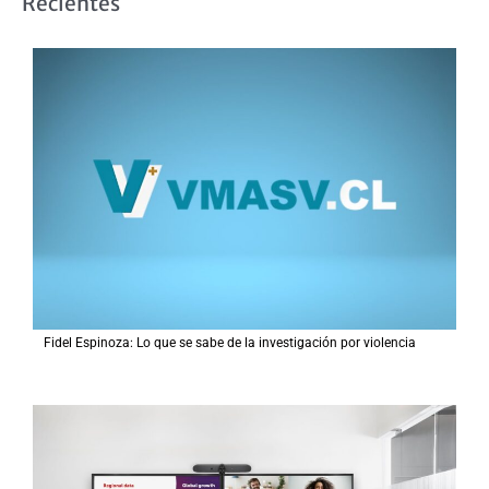
Recientes
c
a
r
p
o
r
:
Fidel Espinoza: Lo que se sabe de la investigación por violencia