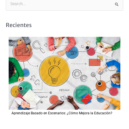
B
u
s
Recientes
c
a
r
p
o
r
:
Aprendizaje Basado en Escenarios: ¿Cómo Mejora la Educación?