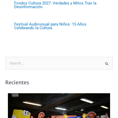
Fondos Cultura 2027: Verdades y Mitos Tras la
Desinformación
Festival Audiovisual para Niños: 15 Años
Celebrando la Cultura
B
u
s
Recientes
c
a
r
p
o