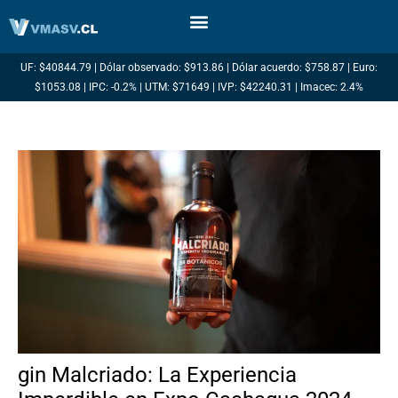
Ir
al
contenido
UF: $40844.79 | Dólar observado: $913.86 | Dólar acuerdo: $758.87 | Euro:
$1053.08 | IPC: -0.2% | UTM: $71649 | IVP: $42240.31 | Imacec: 2.4%
gin Malcriado: La Experiencia