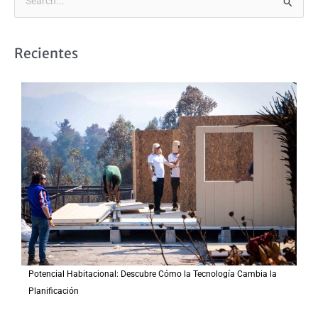
B
u
s
Recientes
c
a
r
p
o
r
:
Potencial Habitacional: Descubre Cómo la Tecnología Cambia la
Planificación