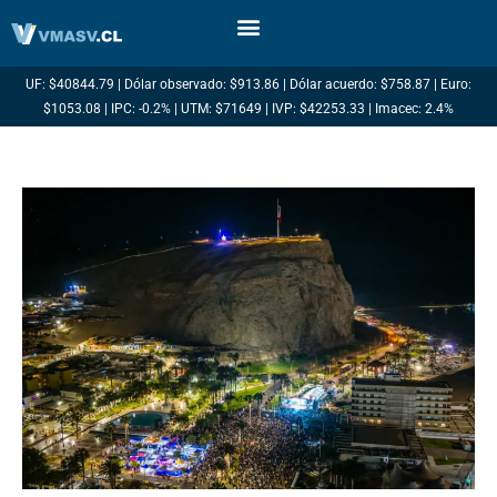
Ir
al
contenido
UF: $40844.79 | Dólar observado: $913.86 | Dólar acuerdo: $758.87 | Euro:
$1053.08 | IPC: -0.2% | UTM: $71649 | IVP: $42253.33 | Imacec: 2.4%