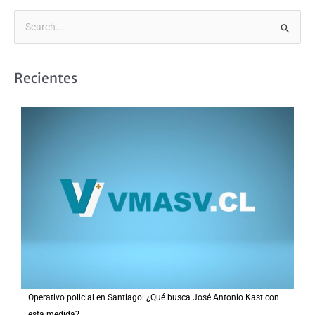
B
u
s
Recientes
c
a
r
p
o
r
:
Operativo policial en Santiago: ¿Qué busca José Antonio Kast con
esta medida?