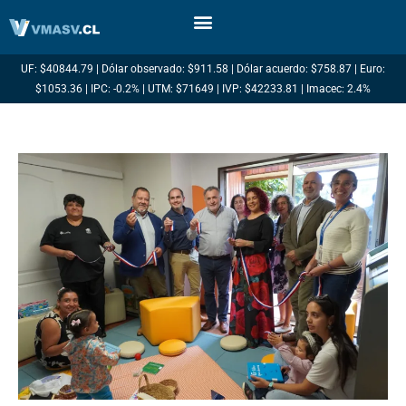
Ir
al
contenido
UF: $40844.79 | Dólar observado: $911.58 | Dólar acuerdo: $758.87 | Euro:
$1053.36 | IPC: -0.2% | UTM: $71649 | IVP: $42233.81 | Imacec: 2.4%