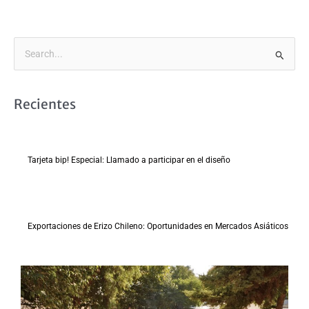
B
u
s
Recientes
c
a
r
Tarjeta bip! Especial: Llamado a participar en el diseño
p
o
r
:
Exportaciones de Erizo Chileno: Oportunidades en Mercados Asiáticos