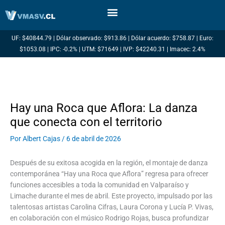
Ir
al
contenido
UF: $40844.79 | Dólar observado: $913.86 | Dólar acuerdo: $758.87 | Euro:
$1053.08 | IPC: -0.2% | UTM: $71649 | IVP: $42240.31 | Imacec: 2.4%
Hay una Roca que Aflora: La danza
que conecta con el territorio
Por
Albert Cajas
/
6 de abril de 2026
Después de su exitosa acogida en la región, el montaje de danza
contemporánea “Hay una Roca que Aflora” regresa para ofrecer
funciones accesibles a toda la comunidad en Valparaíso y
Limache durante el mes de abril. Este proyecto, impulsado por las
talentosas artistas Carolina Cifras, Laura Corona y Lucía P. Vivas,
en colaboración con el músico Rodrigo Rojas, busca profundizar