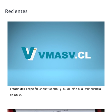
u
s
Recientes
c
a
r
p
o
r
:
Estado de Excepción Constitucional: ¿La Solución a la Delincuencia
en Chile?