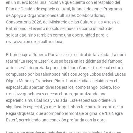
en un nuevo local, una iniciativa que cuenta con el respaldo del
Plan de Gestión de espacio cultural, financiado por el Programa
de Apoyo a Organizaciones Culturales Colaboradoras,
Convocatoria 2026, del Ministerio de las Culturas, las Artes y el
Patrimonio. El evento no solo se muestra como un acto de
solidaridad, sino también como una oportunidad para la
revitalización de la cultura local.
El homenaje a Roberto Parra es el eje central de la velada. La obra
teatral “La Negra Ester”, que se basa en las décimas del famoso
autor, será interpretada por el trío Libro-Concierto, el cual estará
compuesto por los talentosos músicos Jorge Lobos Medel, Lucas
Olguín Muñoz y Francisco Pinto. Las melodías incluidos en el
espectáculo abarcan diversos estilos, como tango, bolero, fox-
trot, jazz guachaca y cuecas choras, garantizando una
experiencia musical rica y variada. Este espectáculo tiene un
significado especial, ya que Jorge Lobos fue parte integral de La
Regia Orquesta, que acompañó el montaje original de “La Negra
Ester”, permitiendo una conexión profunda con la obra.
Una de las grandes novedades del evento es la inclusión de una