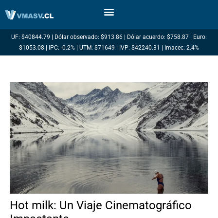
Ir
al
contenido
UF: $40844.79 | Dólar observado: $913.86 | Dólar acuerdo: $758.87 | Euro:
$1053.08 | IPC: -0.2% | UTM: $71649 | IVP: $42240.31 | Imacec: 2.4%
Hot milk: Un Viaje Cinematográfico