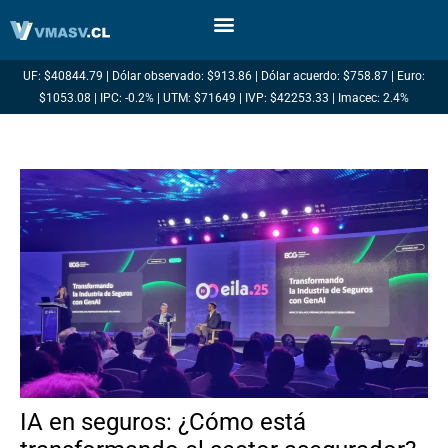
Ir
al
contenido
UF: $40844.79 | Dólar observado: $913.86 | Dólar acuerdo: $758.87 | Euro:
$1053.08 | IPC: -0.2% | UTM: $71649 | IVP: $42253.33 | Imacec: 2.4%
IA en seguros: ¿Cómo está