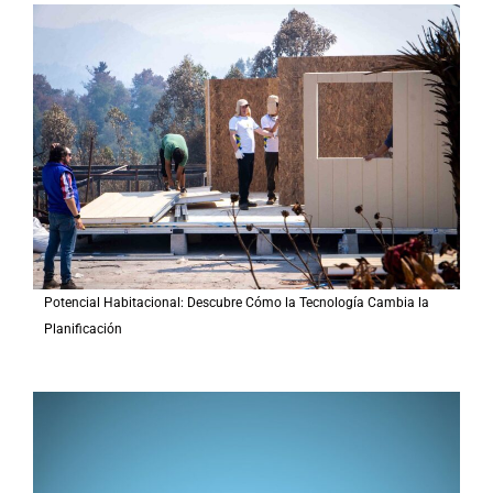
a
r
p
o
r
:
Potencial Habitacional: Descubre Cómo la Tecnología Cambia la
Planificación