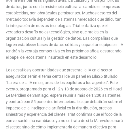
IA enfrenta barreras significativas. La calidad y la disponibilidad
de datos, junto con la resistencia cultural al cambio en empresas
establecidas, son obstáculos persistentes. Muchos actores del
mercado todavía dependen de sistemas heredados que dificultan
la integración de nuevas tecnologías. Triat enfatiza que el
verdadero desafío no es tecnológico, sino que radica en la
organización cultural y la gestión de datos. Las compañías que
logren establecer bases de datos sólidas y capacitar equipos en IA
tendrán la ventaja competitiva en los próximos años, destacando
el papel del ecosistema insurtech en este desarrollo.
Los desafíos y oportunidades que presenta la IA en el sector
asegurador serán el tema central de un panel en Eila26 titulado
“La era de la IA en seguros: de los copilotos a los agentes”. Este
evento, programado para el 12 y 13 de agosto de 2026 en el Hotel
Le Méridien de Santiago, espera reunir a más de 1,200 asistentes
y contará con 55 ponentes internacionales que debatirán sobre el
impacto de la inteligencia artificial en la distribución, precios,
siniestros y experiencia del cliente. Triat confirma que el foco de la
conversación ha cambiado: ya no se trata de si la IA revolucionará
el sector, sino de cómo implementarla de manera efectiva para