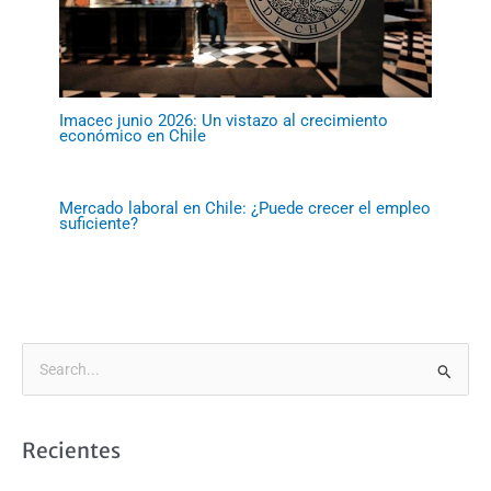
Imacec junio 2026: Un vistazo al crecimiento
económico en Chile
Mercado laboral en Chile: ¿Puede crecer el empleo
suficiente?
B
u
s
Recientes
c