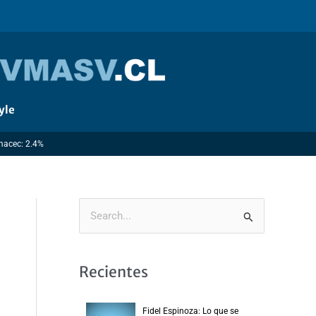
yle
Imacec: 2.4%
B
u
s
Recientes
c
a
Fidel Espinoza: Lo que se