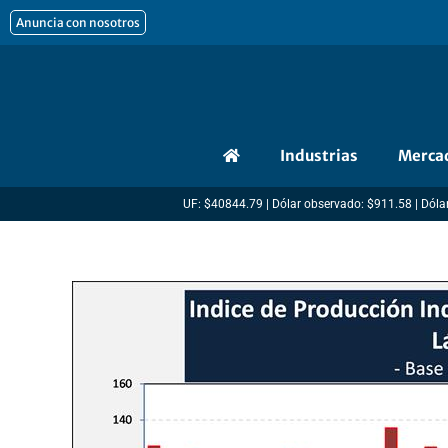
Ir
Anuncia con nosotros
al
contenido
Industrias
Merca
UF: $40844.79 | Dólar observado: $911.58 | Dólar