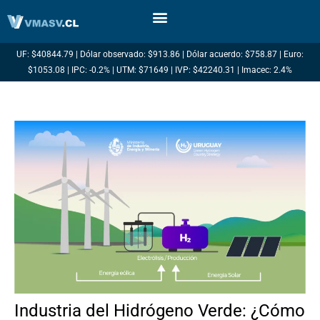
Ir
al
contenido
UF: $40844.79 | Dólar observado: $913.86 | Dólar acuerdo: $758.87 | Euro:
$1053.08 | IPC: -0.2% | UTM: $71649 | IVP: $42240.31 | Imacec: 2.4%
Industria del Hidrógeno Verde: ¿Cómo