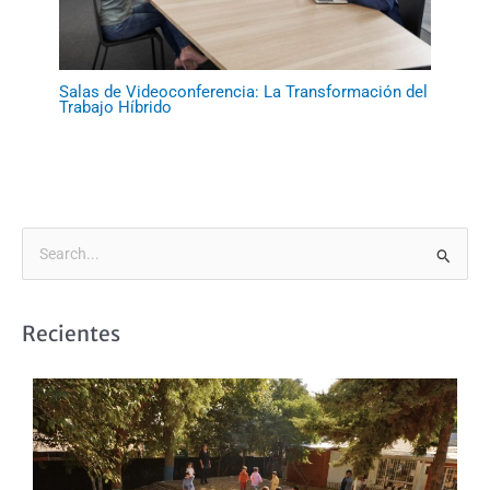
Salas de Videoconferencia: La Transformación del
Trabajo Híbrido
B
u
s
Recientes
c
a
r
p
o