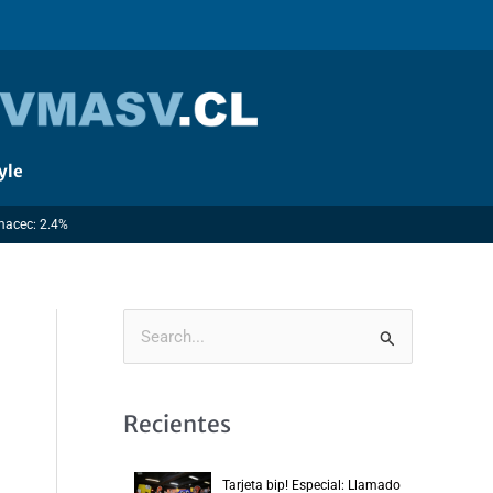
yle
Imacec: 2.4%
B
u
s
Recientes
c
a
Tarjeta bip! Especial: Llamado