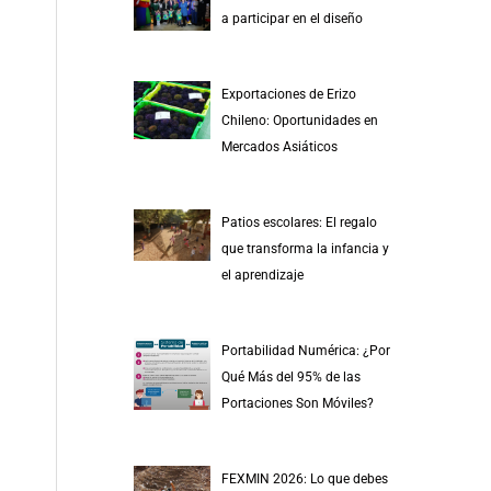
r
a participar en el diseño
p
o
Exportaciones de Erizo
r
Chileno: Oportunidades en
:
Mercados Asiáticos
Patios escolares: El regalo
que transforma la infancia y
el aprendizaje
Portabilidad Numérica: ¿Por
Qué Más del 95% de las
Portaciones Son Móviles?
FEXMIN 2026: Lo que debes