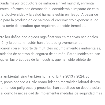
egunda mayor productora de salmón a nivel mundial, enfrenta
ientes informes han destacado el considerable impacto de esta
 la biodiversidad y la salud humana están en riesgo. A pesar de
ce para la producción de salmón, el crecimiento exponencial de
 una serie de desafíos que requieren atención inmediata.
re los daños ecológicos significativos en reservas nacionales
ión y la contaminación han afectado gravemente los
ficaron con el reporte de múltiples incumplimientos ambientales,
imidades de centros de engorda de salmón. Estos incidentes han
gulen las prácticas de la industria, que han sido objeto de
ta ambiental, sino también humano. Entre 2013 y 2024, 80
ra, posicionando a Chile como líder en mortalidad laboral dentro
s, a menudo peligrosas y precarias, han suscitado un debate sobre
o, así como la necesidad de implementar medidas de seguridad más