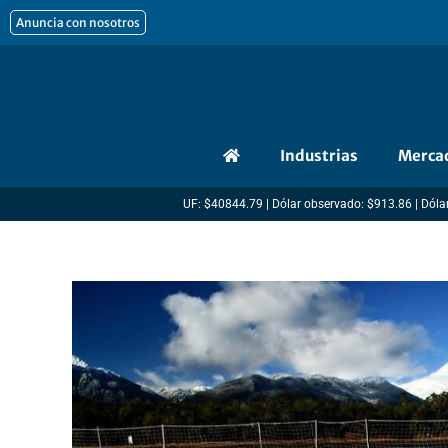
Ir
Anuncia con nosotros
al
contenido
Industrias
Merca
UF: $40844.79 | Dólar observado: $913.86 | Dólar