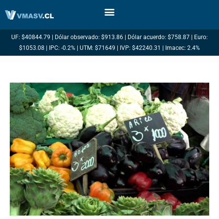
Ir
al
contenido
UF: $40844.79 | Dólar observado: $913.86 | Dólar acuerdo: $758.87 | Euro:
$1053.08 | IPC: -0.2% | UTM: $71649 | IVP: $42240.31 | Imacec: 2.4%