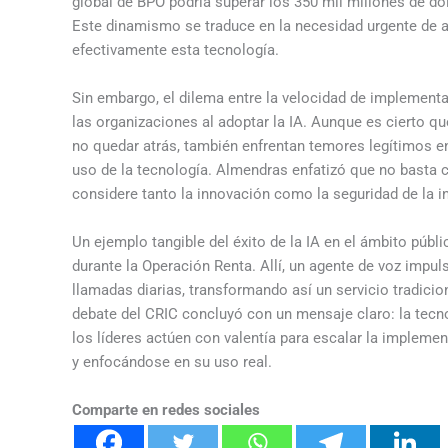
global de BPO podría superar los 350 mil millones de dóla
Este dinamismo se traduce en la necesidad urgente de 
efectivamente esta tecnología.
Sin embargo, el dilema entre la velocidad de implementa
las organizaciones al adoptar la IA. Aunque es cierto q
no quedar atrás, también enfrentan temores legítimos en 
uso de la tecnología. Almendras enfatizó que no basta co
considere tanto la innovación como la seguridad de la i
Un ejemplo tangible del éxito de la IA en el ámbito públ
durante la Operación Renta. Allí, un agente de voz impu
llamadas diarias, transformando así un servicio tradicio
debate del CRIC concluyó con un mensaje claro: la tec
los líderes actúen con valentía para escalar la implemen
y enfocándose en su uso real.
Comparte en redes sociales