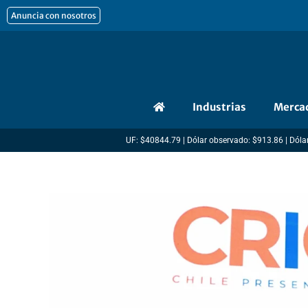
Ir
Anuncia con nosotros
al
contenido
Industrias
Merca
UF: $40844.79 | Dólar observado: $913.86 | Dólar