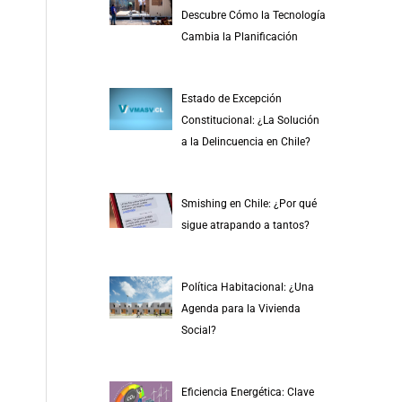
r
Descubre Cómo la Tecnología
p
Cambia la Planificación
o
r
Estado de Excepción
:
Constitucional: ¿La Solución
a la Delincuencia en Chile?
Smishing en Chile: ¿Por qué
sigue atrapando a tantos?
Política Habitacional: ¿Una
Agenda para la Vivienda
Social?
Eficiencia Energética: Clave