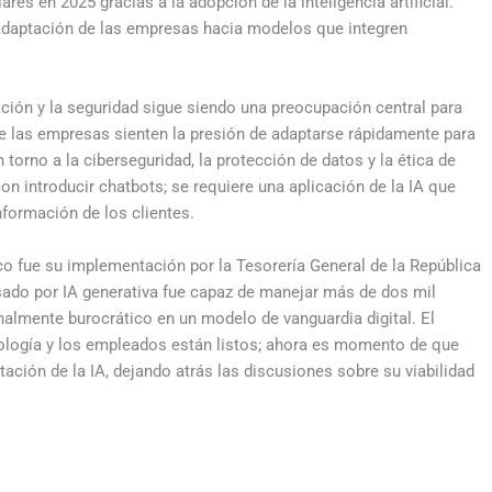
res en 2025 gracias a la adopción de la inteligencia artificial.
adaptación de las empresas hacia modelos que integren
ción y la seguridad sigue siendo una preocupación central para
ue las empresas sienten la presión de adaptarse rápidamente para
torno a la ciberseguridad, la protección de datos y la ética de
n introducir chatbots; se requiere una aplicación de la IA que
nformación de los clientes.
ico fue su implementación por la Tesorería General de la República
lsado por IA generativa fue capaz de manejar más de dos mil
nalmente burocrático en un modelo de vanguardia digital. El
nología y los empleados están listos; ahora es momento de que
tación de la IA, dejando atrás las discusiones sobre su viabilidad