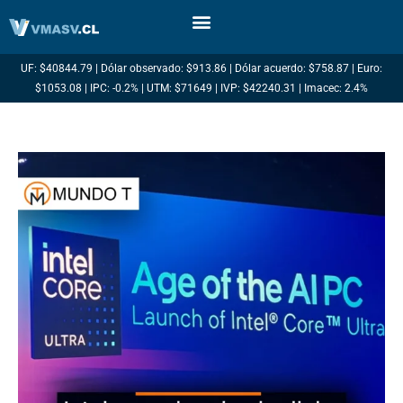
Ir
al
contenido
UF: $40844.79 | Dólar observado: $913.86 | Dólar acuerdo: $758.87 | Euro:
$1053.08 | IPC: -0.2% | UTM: $71649 | IVP: $42240.31 | Imacec: 2.4%