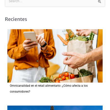
B
u
s
Recientes
c
a
r
p
o
r
:
Omnicanalidad en el retail alimentario: ¿Cómo afecta a los
consumidores?