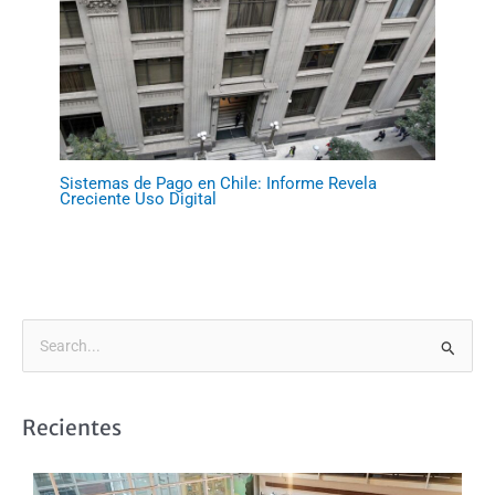
Sistemas de Pago en Chile: Informe Revela
Creciente Uso Digital
B
u
s
Recientes
c
a