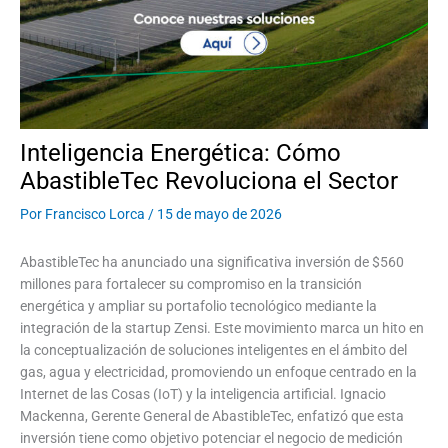
Inteligencia Energética: Cómo
AbastibleTec Revoluciona el Sector
Por
Francisco Lorca
/
15 de mayo de 2026
AbastibleTec ha anunciado una significativa inversión de $560
millones para fortalecer su compromiso en la transición
energética y ampliar su portafolio tecnológico mediante la
integración de la startup Zensi. Este movimiento marca un hito en
la conceptualización de soluciones inteligentes en el ámbito del
gas, agua y electricidad, promoviendo un enfoque centrado en la
Internet de las Cosas (IoT) y la inteligencia artificial. Ignacio
Mackenna, Gerente General de AbastibleTec, enfatizó que esta
inversión tiene como objetivo potenciar el negocio de medición