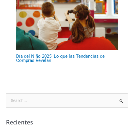
Día del Niño 2025: Lo que las Tendencias de
Compras Revelan
B
u
s
Recientes
c
a