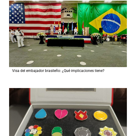
r
p
o
r
:
Visa del embajador brasileño: ¿Qué implicaciones tiene?