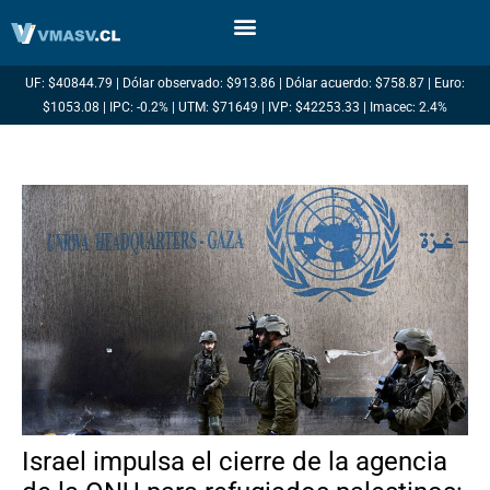
Ir
al
contenido
UF: $40844.79 | Dólar observado: $913.86 | Dólar acuerdo: $758.87 | Euro:
$1053.08 | IPC: -0.2% | UTM: $71649 | IVP: $42253.33 | Imacec: 2.4%
Israel impulsa el cierre de la agencia