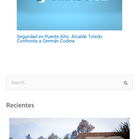
Seguridad en Puente Alto: Alcalde Toledo
Confronta a Germán Codina
B
u
s
Recientes
c
a
r
p