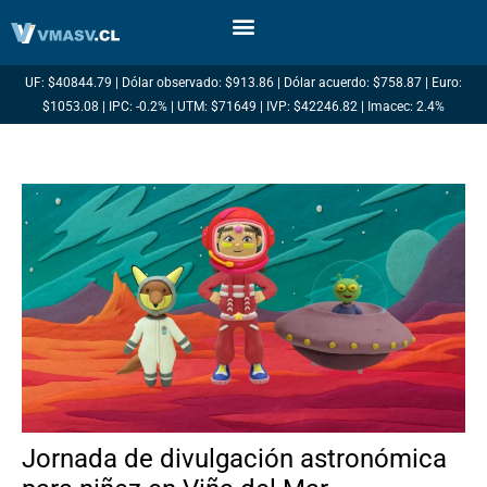
Ir
al
contenido
UF: $40844.79 | Dólar observado: $913.86 | Dólar acuerdo: $758.87 | Euro:
$1053.08 | IPC: -0.2% | UTM: $71649 | IVP: $42246.82 | Imacec: 2.4%
Jornada de divulgación astronómica