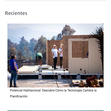
u
s
Recientes
c
a
r
p
o
r
:
Potencial Habitacional: Descubre Cómo la Tecnología Cambia la
Planificación