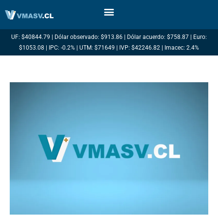
Ir
al
contenido
UF: $40844.79 | Dólar observado: $913.86 | Dólar acuerdo: $758.87 | Euro:
$1053.08 | IPC: -0.2% | UTM: $71649 | IVP: $42246.82 | Imacec: 2.4%