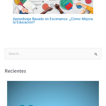
Aprendizaje Basado en Escenarios: ¿Cómo Mejora
la Educación?
B
u
s
Recientes
c
a
r
p
o
r