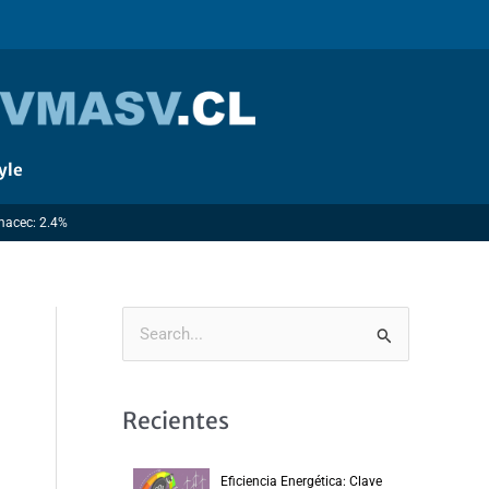
yle
Imacec: 2.4%
B
u
s
Recientes
c
a
Eficiencia Energética: Clave