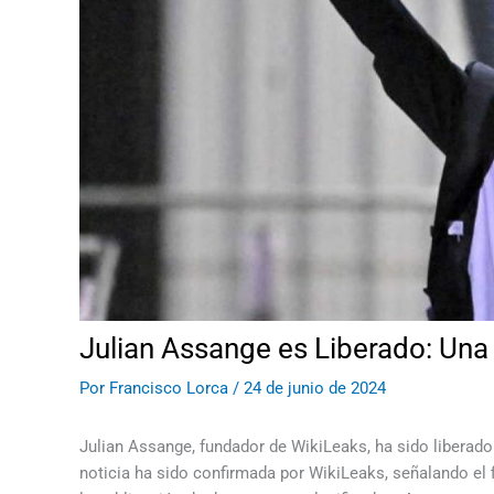
Julian Assange es Liberado: Una 
Por
Francisco Lorca
/
24 de junio de 2024
Julian Assange, fundador de WikiLeaks, ha sido liberad
noticia ha sido confirmada por WikiLeaks, señalando el f