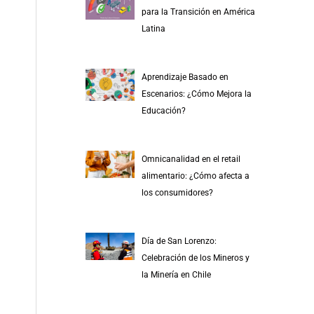
r
para la Transición en América
p
Latina
o
r
Aprendizaje Basado en
:
Escenarios: ¿Cómo Mejora la
Educación?
Omnicanalidad en el retail
alimentario: ¿Cómo afecta a
los consumidores?
Día de San Lorenzo:
Celebración de los Mineros y
la Minería en Chile