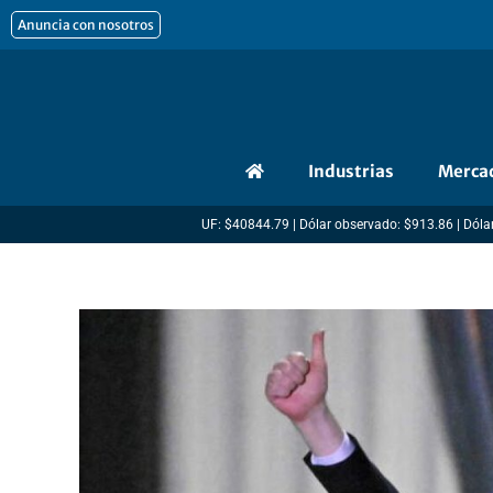
Ir
Anuncia con nosotros
al
contenido
Industrias
Merca
UF: $40844.79 | Dólar observado: $913.86 | Dólar