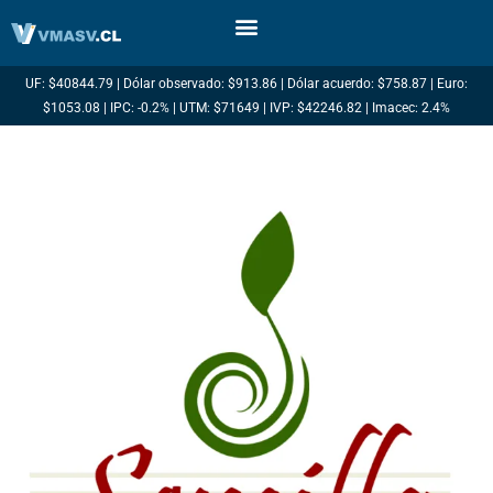
Ir
al
contenido
UF: $40844.79 | Dólar observado: $913.86 | Dólar acuerdo: $758.87 | Euro:
$1053.08 | IPC: -0.2% | UTM: $71649 | IVP: $42246.82 | Imacec: 2.4%