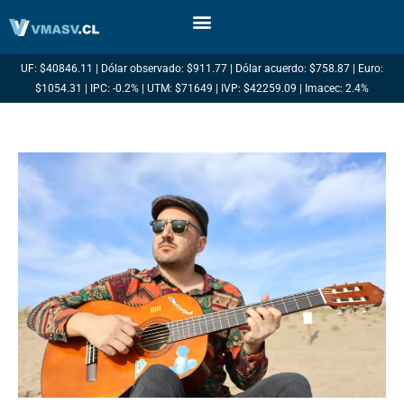
Ir
al
contenido
UF: $40846.11 | Dólar observado: $911.77 | Dólar acuerdo: $758.87 | Euro:
$1054.31 | IPC: -0.2% | UTM: $71649 | IVP: $42259.09 | Imacec: 2.4%