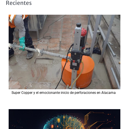
Recientes
c
a
r
p
o
r
:
Super Copper y el emocionante inicio de perforaciones en Atacama