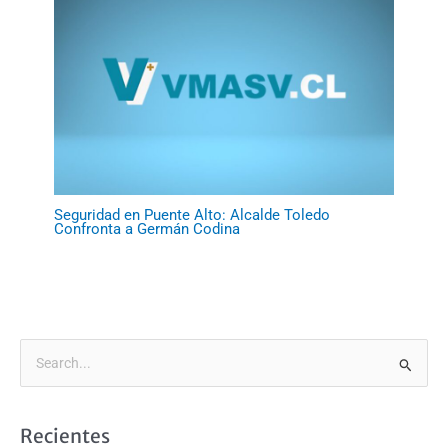
Seguridad en Puente Alto: Alcalde Toledo
Confronta a Germán Codina
B
u
s
Recientes
c