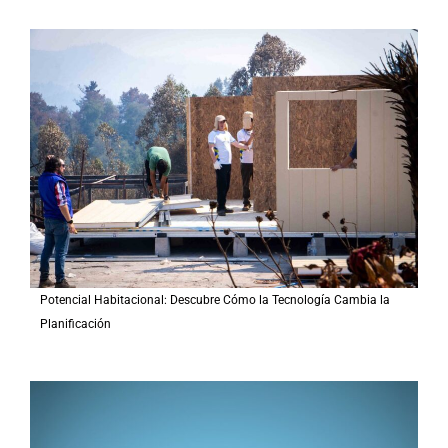
a
r
p
o
r
:
Potencial Habitacional: Descubre Cómo la Tecnología Cambia la
Planificación