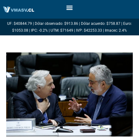
Ir
al
contenido
UF: $40844.79 | Dólar observado: $913.86 | Dólar acuerdo: $758.87 | Euro:
$1053.08 | IPC: -0.2% | UTM: $71649 | IVP: $42253.33 | Imacec: 2.4%