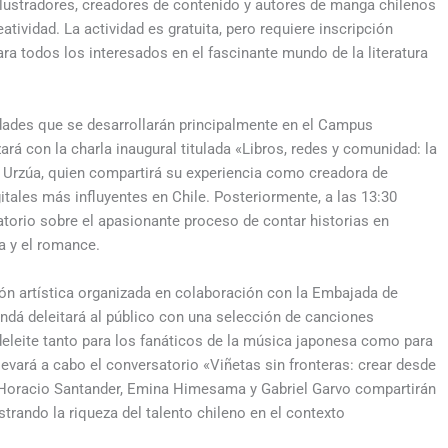
 ilustradores, creadores de contenido y autores de manga chilenos
atividad. La actividad es gratuita, pero requiere inscripción
ara todos los interesados en el fascinante mundo de la literatura
idades que se desarrollarán principalmente en el Campus
ará con la charla inaugural titulada «Libros, redes y comunidad: la
a Urzúa, quien compartirá su experiencia como creadora de
gitales más influyentes en Chile. Posteriormente, a las 13:30
torio sobre el apasionante proceso de contar historias en
a y el romance.
ón artística organizada en colaboración con la Embajada de
ndá deleitará al público con una selección de canciones
deleite tanto para los fanáticos de la música japonesa como para
evará a cabo el conversatorio «Viñetas sin fronteras: crear desde
 Horacio Santander, Emina Himesama y Gabriel Garvo compartirán
trando la riqueza del talento chileno en el contexto