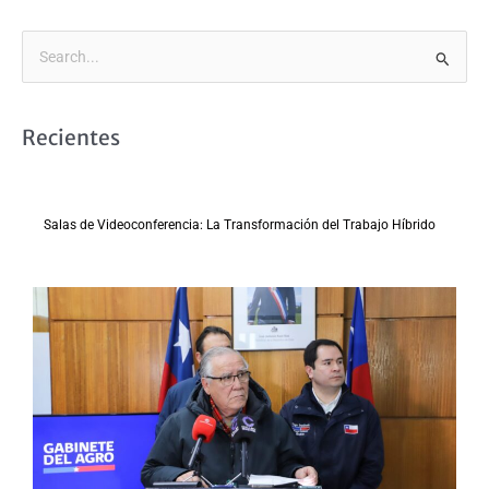
B
u
s
Recientes
c
a
r
Salas de Videoconferencia: La Transformación del Trabajo Híbrido
p
o
r
: