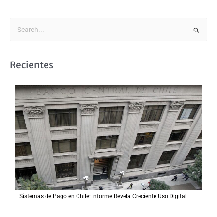
B
u
s
Recientes
c
a
r
p
o
r
:
Sistemas de Pago en Chile: Informe Revela Creciente Uso Digital