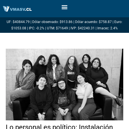
Ir
al
contenido
UF: $40844.79 | Dólar observado: $913.86 | Dólar acuerdo: $758.87 | Euro:
$1053.08 | IPC: -0.2% | UTM: $71649 | IVP: $42240.31 | Imacec: 2.4%
Lo personal es político: Instalación