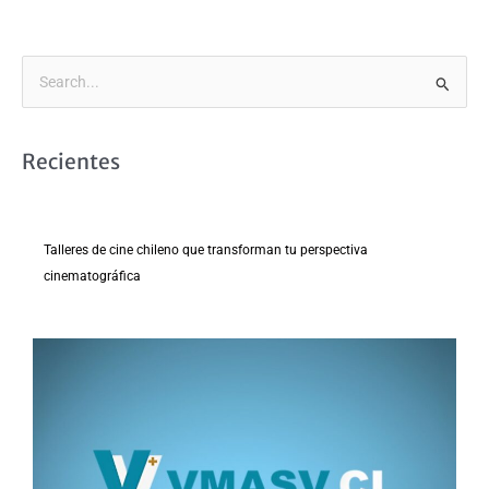
B
u
s
Recientes
c
a
r
Talleres de cine chileno que transforman tu perspectiva
p
cinematográfica
o
r
: