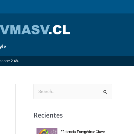
yle
Imacec: 2.4%
B
u
s
Recientes
c
a
Eficiencia Energética: Clave