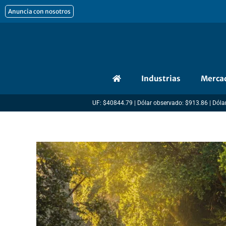
Ir
Anuncia con nosotros
al
contenido
Industrias
Merca
UF: $40844.79 | Dólar observado: $913.86 | Dólar