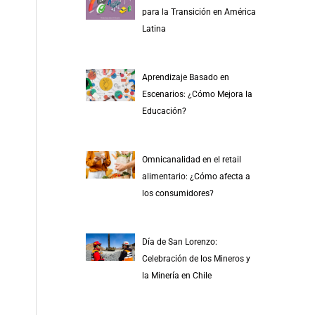
r
para la Transición en América
p
Latina
o
r
Aprendizaje Basado en
:
Escenarios: ¿Cómo Mejora la
Educación?
Omnicanalidad en el retail
alimentario: ¿Cómo afecta a
los consumidores?
Día de San Lorenzo:
Celebración de los Mineros y
la Minería en Chile