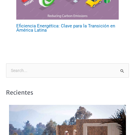
Eficiencia Energética: Clave para la Transición en
América Latina
B
u
s
Recientes
c
a
r
p
o