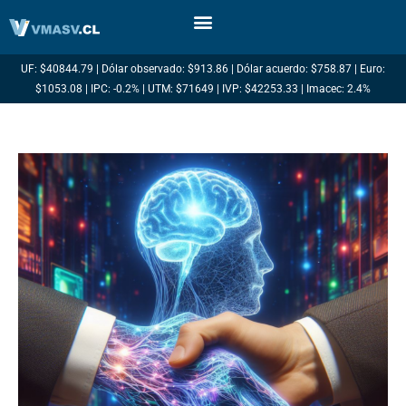
Ir
al
contenido
UF: $40844.79 | Dólar observado: $913.86 | Dólar acuerdo: $758.87 | Euro:
$1053.08 | IPC: -0.2% | UTM: $71649 | IVP: $42253.33 | Imacec: 2.4%