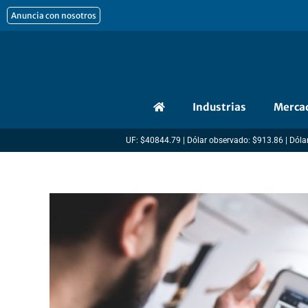
Ir
Anuncia con nosotros
al
contenido
Industrias
Merca
UF: $40844.79 | Dólar observado: $913.86 | Dólar