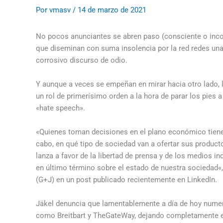
Por
vmasv
/
14 de marzo de 2021
No pocos anunciantes se abren paso (consciente o inc
que diseminan con suma insolencia por la red redes un
corrosivo discurso de odio.
Y aunque a veces se empeñan en mirar hacia otro lado,
un rol de primerísimo orden a la hora de parar los pies a 
«hate speech».
«Quienes toman decisiones en el plano económico tienen 
cabo, en qué tipo de sociedad van a ofertar sus produc
lanza a favor de la libertad de prensa y de los medios i
en último término sobre el estado de nuestra sociedad«, 
(G+J) en un post publicado recientemente en LinkedIn.
Jäkel denuncia que lamentablemente a día de hoy num
como Breitbart y TheGateWay, dejando completamente en