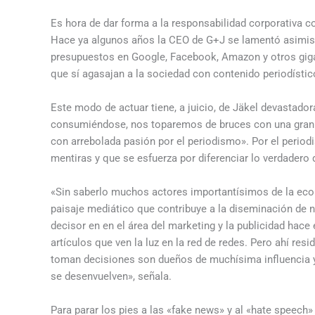
Es hora de dar forma a la responsabilidad corporativa c
Hace ya algunos años la CEO de G+J se lamentó asimi
presupuestos en Google, Facebook, Amazon y otros gigan
que sí agasajan a la sociedad con contenido periodístic
Este modo de actuar tiene, a juicio, de Jäkel devastad
consumiéndose, nos toparemos de bruces con una gran po
con arrebolada pasión por el periodismo». Por el perio
mentiras y que se esfuerza por diferenciar lo verdadero d
«Sin saberlo muchos actores importantísimos de la econ
paisaje mediático que contribuye a la diseminación de n
decisor en en el área del marketing y la publicidad hace
artículos que ven la luz en la red de redes. Pero ahí res
toman decisiones son dueños de muchísima influencia y
se desenvuelven», señala.
Para parar los pies a las «fake news» y al «hate speech