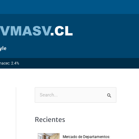
yle
Imacec: 2.4%
B
u
s
Recientes
c
a
Mercado de Departamentos: