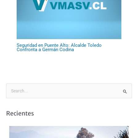
Seguridad en Puente Alto: Alcalde Toledo
Confronta a Germán Codina
B
u
s
Recientes
c
a
r