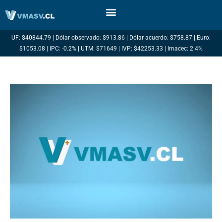
Ir
al
contenido
UF: $40844.79 | Dólar observado: $913.86 | Dólar acuerdo: $758.87 | Euro:
$1053.08 | IPC: -0.2% | UTM: $71649 | IVP: $42253.33 | Imacec: 2.4%