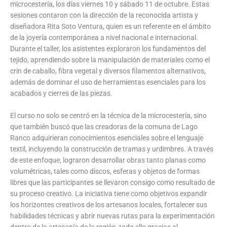
microcestería, los días viernes 10 y sábado 11 de octubre. Estas
sesiones contaron con la dirección de la reconocida artista y
diseñadora Rita Soto Ventura, quien es un referente en el ámbito
de la joyería contemporánea a nivel nacional e internacional.
Durante el taller, los asistentes exploraron los fundamentos del
tejido, aprendiendo sobre la manipulación de materiales como el
crin de caballo, fibra vegetal y diversos filamentos alternativos,
además de dominar el uso de herramientas esenciales para los
acabados y cierres de las piezas.
El curso no solo se centró en la técnica de la microcestería, sino
que también buscó que las creadoras de la comuna de Lago
Ranco adquirieran conocimientos esenciales sobre el lenguaje
textil, incluyendo la construcción de tramas y urdimbres. A través
de este enfoque, lograron desarrollar obras tanto planas como
volumétricas, tales como discos, esferas y objetos de formas
libres que las participantes se llevaron consigo como resultado de
su proceso creativo. La iniciativa tiene como objetivos expandir
los horizontes creativos de los artesanos locales, fortalecer sus
habilidades técnicas y abrir nuevas rutas para la experimentación
dentro de la artesanía de la región, todo ello gracias al