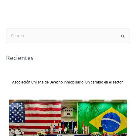
B
u
s
Recientes
c
a
r
Asociación Chilena de Derecho Inmobiliario: Un cambio en el sector
p
o
r
: