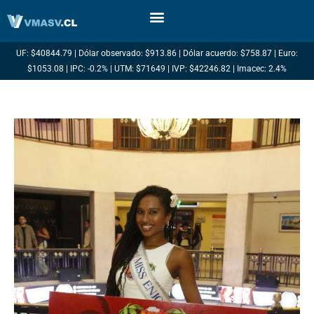
Ir
al
contenido
UF: $40844.79 | Dólar observado: $913.86 | Dólar acuerdo: $758.87 | Euro:
$1053.08 | IPC: -0.2% | UTM: $71649 | IVP: $42246.82 | Imacec: 2.4%