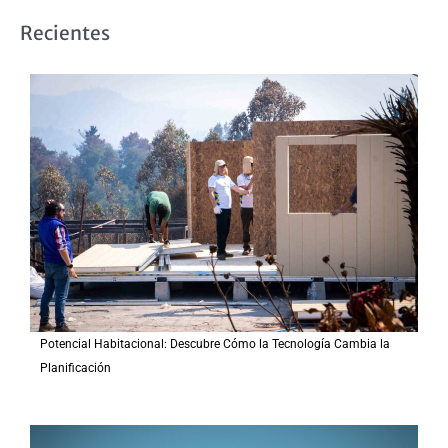
s
Recientes
c
a
r
p
o
r
:
Potencial Habitacional: Descubre Cómo la Tecnología Cambia la
Planificación