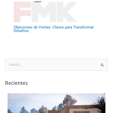
Objeciones de Ventas: Claves para Transformar
Desafíos
B
u
s
Recientes
c
a
r
p