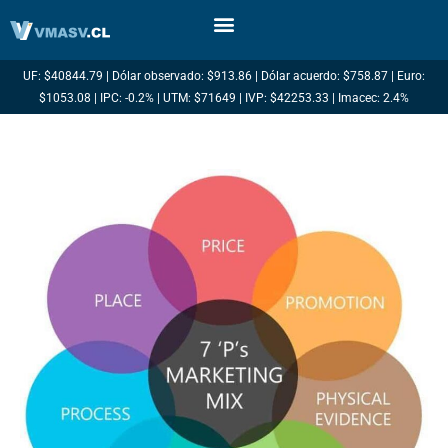
Ir
al
contenido
UF: $40844.79 | Dólar observado: $913.86 | Dólar acuerdo: $758.87 | Euro:
$1053.08 | IPC: -0.2% | UTM: $71649 | IVP: $42253.33 | Imacec: 2.4%