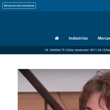
Ir
Anuncia con nosotros
al
contenido
Industrias
Merca
UF: $40844.79 | Dólar observado: $911.58 | Dólar