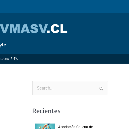
yle
Imacec: 2.4%
B
u
s
Recientes
c
a
Asociación Chilena de