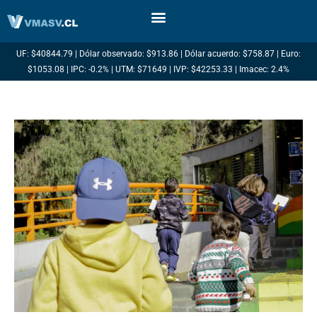
Ir
al
contenido
UF: $40844.79 | Dólar observado: $913.86 | Dólar acuerdo: $758.87 | Euro:
$1053.08 | IPC: -0.2% | UTM: $71649 | IVP: $42253.33 | Imacec: 2.4%