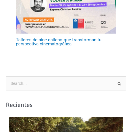
Talleres de cine chileno que transforman tu
perspectiva cinematográfica
B
u
s
Recientes
c
a
r