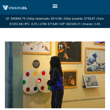
Ir
al
contenido
UF: $40844.79 | Dólar observado: $913.86 | Dólar acuerdo: $758.87 | Euro:
$1053.08 | IPC: -0.2% | UTM: $71649 | IVP: $42240.31 | Imacec: 2.4%