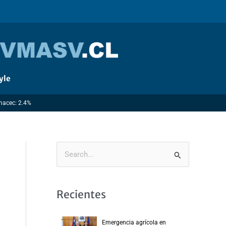
yle
Imacec: 2.4%
B
u
s
Recientes
c
a
Emergencia agrícola en