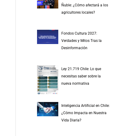
r
Ñuble: ¿Cómo afectará a los
p
agricultores locales?
o
r
Fondos Cultura 2027:
:
Verdades y Mitos Tras la
Desinformación
Ley 21.719 Chile: Lo que
necesitas saber sobre la
nueva normativa
Inteligencia Artificial en Chile:
¿Cómo Impacta en Nuestra
Vida Diaria?