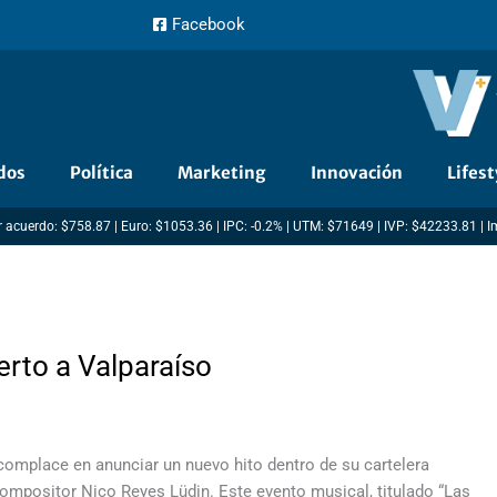
Facebook
dos
Política
Marketing
Innovación
Lifest
 acuerdo: $758.87 | Euro: $1053.36 | IPC: -0.2% | UTM: $71649 | IVP: $42233.81 | 
erto a Valparaíso
omplace en anunciar un nuevo hito dentro de su cartelera
 compositor Nico Reyes Lüdin. Este evento musical, titulado “Las