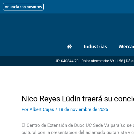
Ir
Anuncia con nosotros
al
contenido
Industrias
Merca
UF: $40844.79 | Dólar observado: $911.58 | Dólar
Nico Reyes Lüdin traerá su conci
Por
Albert Cajas
/
18 de noviembre de 2025
El Centro de Extensión de Duoc UC Sede Valparaíso se c
cultural con la presentación del aclamado guitarrista y