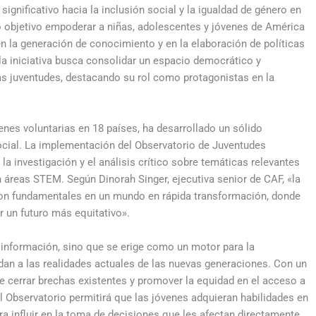
ignificativo hacia la inclusión social y la igualdad de género en
o objetivo empoderar a niñas, adolescentes y jóvenes de América
en la generación de conocimiento y en la elaboración de políticas
la iniciativa busca consolidar un espacio democrático y
las juventudes, destacando su rol como protagonistas en la
nes voluntarias en 18 países, ha desarrollado un sólido
social. La implementación del Observatorio de Juventudes
a investigación y el análisis crítico sobre temáticas relevantes
n áreas STEM. Según Dinorah Singer, ejecutiva senior de CAF, «la
son fundamentales en un mundo en rápida transformación, donde
r un futuro más equitativo».
 información, sino que se erige como un motor para la
dan a las realidades actuales de las nuevas generaciones. Con un
ne cerrar brechas existentes y promover la equidad en el acceso a
el Observatorio permitirá que las jóvenes adquieran habilidades en
a influir en la toma de decisiones que les afectan directamente.