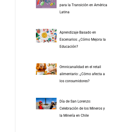
r
para la Transición en América
p
Latina
o
r
Aprendizaje Basado en
:
Escenarios: ¿Cómo Mejora la
Educación?
Omnicanalidad en el retail
alimentario: ¿Cómo afecta a
los consumidores?
Día de San Lorenzo:
Celebración de los Mineros y
la Minería en Chile