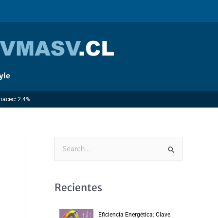
yle
Imacec: 2.4%
B
u
s
Recientes
c
a
Eficiencia Energética: Clave