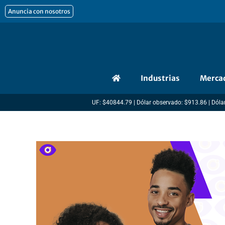
Ir
Anuncia con nosotros
al
contenido
Industrias
Merca
UF: $40844.79 | Dólar observado: $913.86 | Dólar