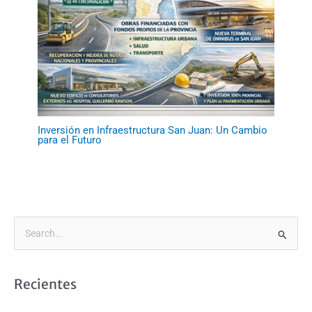
Inversión en Infraestructura San Juan: Un Cambio
para el Futuro
B
u
s
Recientes
c
a