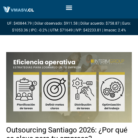
Ir
al
contenido
UF: $40844.79 | Dólar observado: $911.58 | Dólar acuerdo: $758.87 | Euro:
$1053.36 | IPC: -0.2% | UTM: $71649 | IVP: $42233.81 | Imacec: 2.4%
Outsourcing Santiago 2026: ¿Por qué