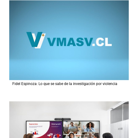
r
p
o
r
:
Fidel Espinoza: Lo que se sabe de la investigación por violencia