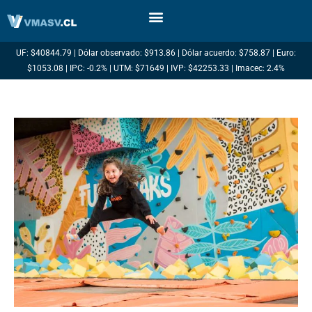
Ir
al
contenido
UF: $40844.79 | Dólar observado: $913.86 | Dólar acuerdo: $758.87 | Euro:
$1053.08 | IPC: -0.2% | UTM: $71649 | IVP: $42253.33 | Imacec: 2.4%