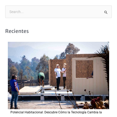
B
u
s
Recientes
c
a
r
p
o
r
:
Potencial Habitacional: Descubre Cómo la Tecnología Cambia la