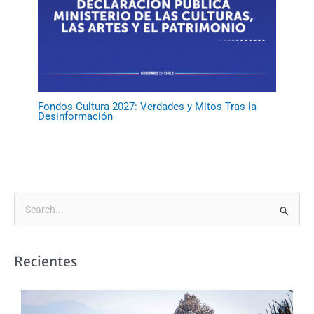
Fondos Cultura 2027: Verdades y Mitos Tras la
Desinformación
B
u
s
Recientes
c
a
r