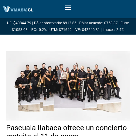
Ir
al
contenido
UF: $40844.79 | Dólar observado: $913.86 | Dólar acuerdo: $758.87 | Euro:
$1053.08 | IPC: -0.2% | UTM: $71649 | IVP: $42240.31 | Imacec: 2.4%
Pascuala Ilabaca ofrece un concierto