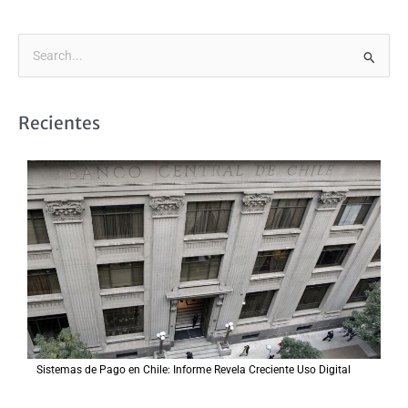
B
u
s
Recientes
c
a
r
p
o
r
:
Sistemas de Pago en Chile: Informe Revela Creciente Uso Digital