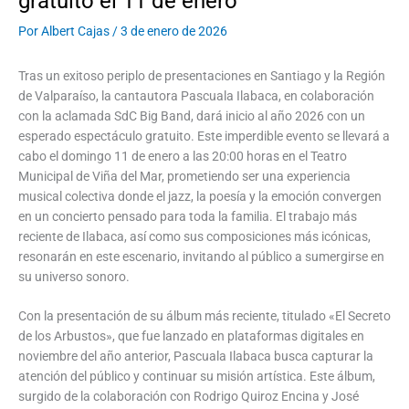
gratuito el 11 de enero
Por
Albert Cajas
/
3 de enero de 2026
Tras un exitoso periplo de presentaciones en Santiago y la Región
de Valparaíso, la cantautora Pascuala Ilabaca, en colaboración
con la aclamada SdC Big Band, dará inicio al año 2026 con un
esperado espectáculo gratuito. Este imperdible evento se llevará a
cabo el domingo 11 de enero a las 20:00 horas en el Teatro
Municipal de Viña del Mar, prometiendo ser una experiencia
musical colectiva donde el jazz, la poesía y la emoción convergen
en un concierto pensado para toda la familia. El trabajo más
reciente de Ilabaca, así como sus composiciones más icónicas,
resonarán en este escenario, invitando al público a sumergirse en
su universo sonoro.
Con la presentación de su álbum más reciente, titulado «El Secreto
de los Arbustos», que fue lanzado en plataformas digitales en
noviembre del año anterior, Pascuala Ilabaca busca capturar la
atención del público y continuar su misión artística. Este álbum,
surgido de la colaboración con Rodrigo Quiroz Encina y José