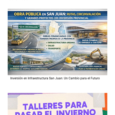
c
a
r
p
o
r
:
Inversión en Infraestructura San Juan: Un Cambio para el Futuro