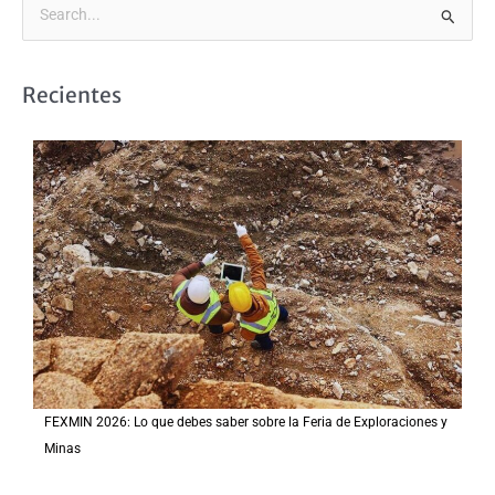
B
u
s
Recientes
c
a
r
p
o
r
:
FEXMIN 2026: Lo que debes saber sobre la Feria de Exploraciones y
Minas