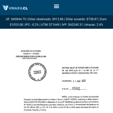
Ir
al
contenido
UF: $40844.79 | Dólar observado: $913.86 | Dólar acuerdo: $758.87 | Euro:
$1053.08 | IPC: -0.2% | UTM: $71649 | IVP: $42240.31 | Imacec: 2.4%