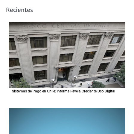
s
Recientes
c
a
r
p
o
r
:
Sistemas de Pago en Chile: Informe Revela Creciente Uso Digital