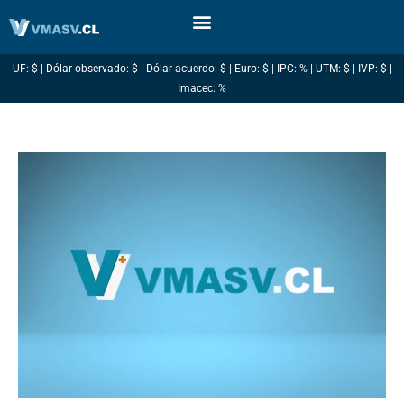
Ir
al
contenido
UF: $ | Dólar observado: $ | Dólar acuerdo: $ | Euro: $ | IPC: % | UTM: $ | IVP: $ |
Imacec: %