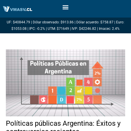
Ir
al
contenido
UF: $40844.79 | Dólar observado: $913.86 | Dólar acuerdo: $758.87 | Euro:
$1053.08 | IPC: -0.2% | UTM: $71649 | IVP: $42246.82 | Imacec: 2.4%
Políticas públicas Argentina: Éxitos y