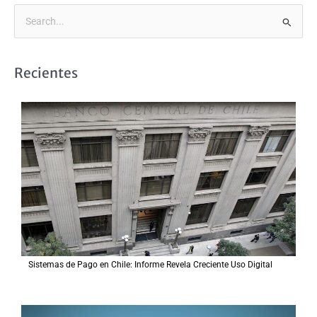
B
u
s
Recientes
c
a
r
p
o
r
:
Sistemas de Pago en Chile: Informe Revela Creciente Uso Digital