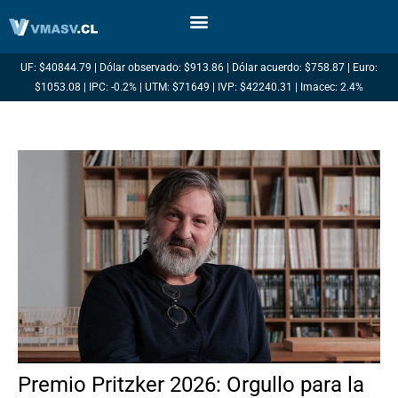
Ir
al
contenido
UF: $40844.79 | Dólar observado: $913.86 | Dólar acuerdo: $758.87 | Euro:
$1053.08 | IPC: -0.2% | UTM: $71649 | IVP: $42240.31 | Imacec: 2.4%
Premio Pritzker 2026: Orgullo para la