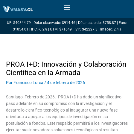
Ir
al
contenido
UF: $40844.79 | Dólar observado: $914.46 | Dólar acuerdo: $758.87 | Euro:
$1054.01 | IPC: -0.2% | UTM: $71649 | IVP: $42227.3 | Imacec: 2.4%
PROA I+D: Innovación y Colaboración
Científica en la Armada
Por
Francisco Lorca
/
4 de febrero de 2026
Santiago, Febrero de 2026.- PROA I+D ha dado un significativo
paso adelante en su compromiso con la investigación y el
desarrollo científico-tecnológico al inaugurar una nueva fase
orientada a apoyar a los equipos de investigación en su
postulación a fondos. Este respaldo permitirá a los investigadores
ejecutar sus innovadoras soluciones tecnológicas si resultan