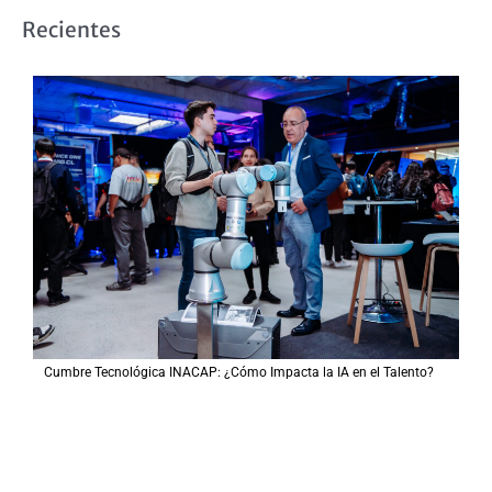
s
Recientes
c
a
r
p
o
r
:
Cumbre Tecnológica INACAP: ¿Cómo Impacta la IA en el Talento?